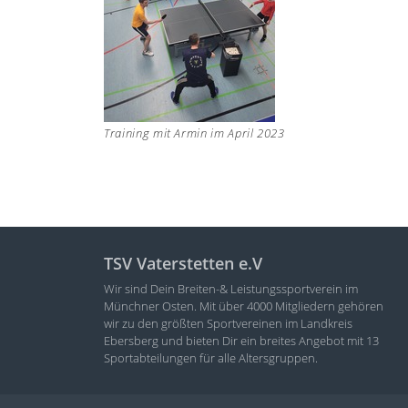
Training mit Armin im April 2023
TSV Vaterstetten e.V
Wir sind Dein Breiten-& Leistungssportverein im
Münchner Osten. Mit über 4000 Mitgliedern gehören
wir zu den größten Sportvereinen im Landkreis
Ebersberg und bieten Dir ein breites Angebot mit 13
Sportabteilungen für alle Altersgruppen.