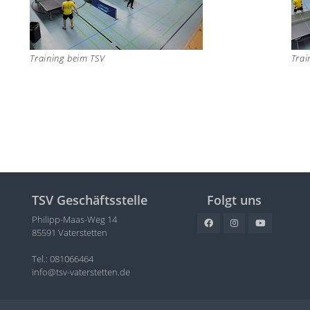
Training beim TSV
Trai
TSV Geschäftsstelle
Folgt uns
Philipp-Maas-Weg 14
85591 Vaterstetten
Tel.: 081066464
info@tsv-vaterstetten.de