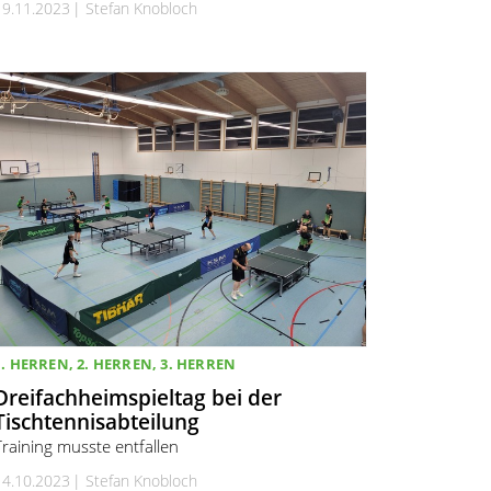
19.11.2023
Stefan Knobloch
1. HERREN, 2. HERREN, 3. HERREN
Dreifachheimspieltag bei der
Tischtennisabteilung
Training musste entfallen
14.10.2023
Stefan Knobloch