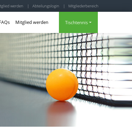
tglied werden
|
Abteilungslogin
|
Mitgliederbereich
FAQs
Mitglied werden
Tischtennis