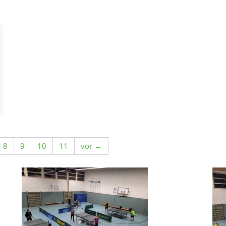
8
9
10
11
vor →