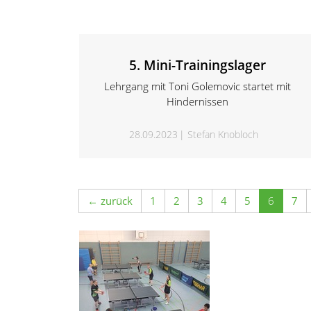
5. Mini-Trainingslager
Lehrgang mit Toni Golemovic startet mit
Hindernissen
28.09.2023
Stefan Knobloch
← zurück
1
2
3
4
5
6
7