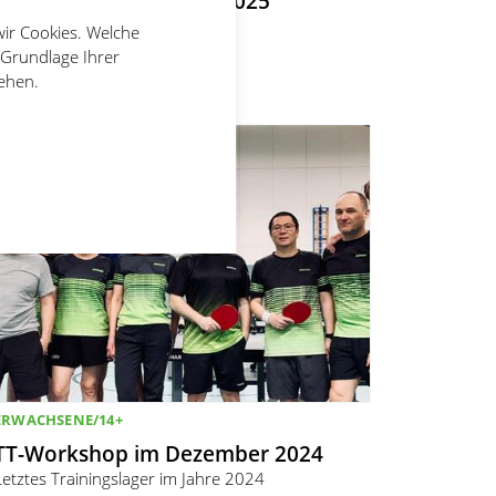
TT-Workshop im März 2025
Training mit Lukas Kurfer
wir Cookies. Welche
 Grundlage Ihrer
16.03.2025
Stefan Knobloch
tehen.
ERWACHSENE/14+
TT-Workshop im Dezember 2024
Letztes Trainingslager im Jahre 2024