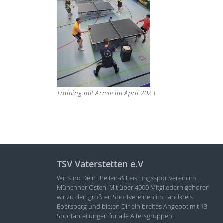
Training mit Armin im April 2023
TSV Vaterstetten e.V
Wir sind Dein Breiten-& Leistungssportverein im
Münchner Osten. Mit über 4000 Mitgliedern gehören
wir zu den größten Sportvereinen im Landkreis
Ebersberg und bieten Dir ein breites Angebot mit 13
Sportabteilungen für alle Altersgruppen.