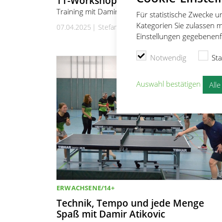
TT-Workshop im April 2025
Training mit Damir Atikovic
Für statistische Zwecke 
Kategorien Sie zulassen m
07.04.2025
Stefan Knobloch
Einstellungen gegebenenfa
Notwendig
Sta
Auswahl bestätigen
All
ERWACHSENE/14+
Technik, Tempo und jede Menge
Spaß mit Damir Atikovic