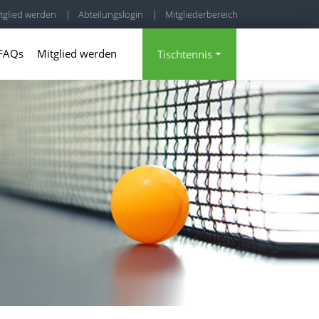
tglied werden
|
Abteilungslogin
|
Mitgliederbereich
FAQs
Mitglied werden
Tischtennis