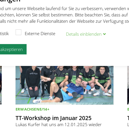
Doppelspieltag und Training
Hohe Sportlerdichte in der Halle
und um unsere Webseite laufend für Sie zu verbessern, verwenden 
öchten, können Sie selbst bestimmen. Bitte beachten Sie, dass auf
22.03.2025
Stefan Knobloch
lls nicht mehr alle Funktionalitäten der Webseite zur Verfügung s
tistik
Externe Dienste
Details
ein
blenden
e akzeptieren
ERWACHSENE/14+
TT-Workshop im Januar 2025
Lukas Kurfer hat uns am 12.01.2025 wieder