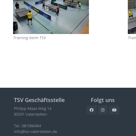
Training beim TSV
Trai
TSV Geschäftsstelle
Folgt uns
Philipp-Maas-Weg 14
85591 Vaterstetten
Tel.: 081066464
info@tsv-vaterstetten.de