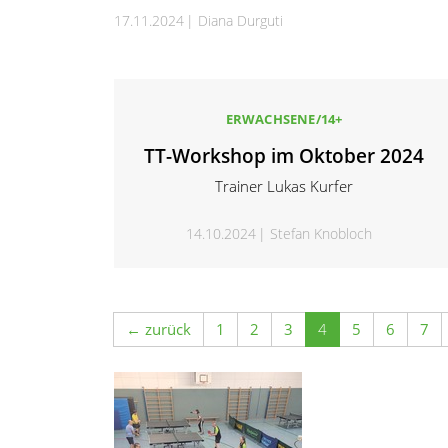
17.11.2024
Diana Durguti
ERWACHSENE/14+
TT-Workshop im Oktober 2024
Trainer Lukas Kurfer
14.10.2024
Stefan Knobloch
← zurück
1
2
3
4
5
6
7