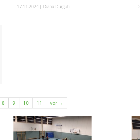
17.11.2024
Diana Durguti
8
9
10
11
vor →