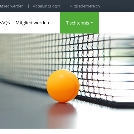
tglied werden
|
Abteilungslogin
|
Mitgliederbereich
FAQs
Mitglied werden
Tischtennis