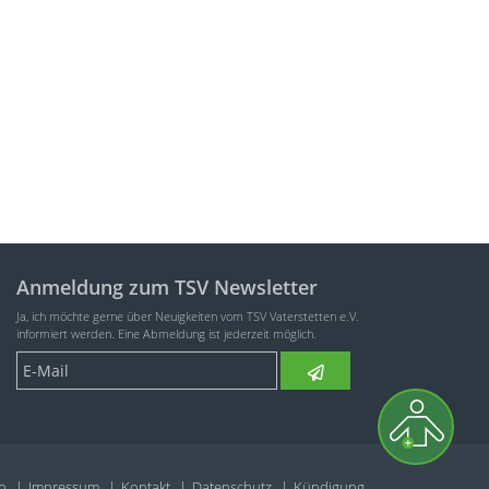
Anmeldung zum TSV Newsletter
Ja, ich möchte gerne über Neuigkeiten vom TSV Vaterstetten e.V.
informiert werden. Eine Abmeldung ist jederzeit möglich.
n
Impressum
Kontakt
Datenschutz
Kündigung