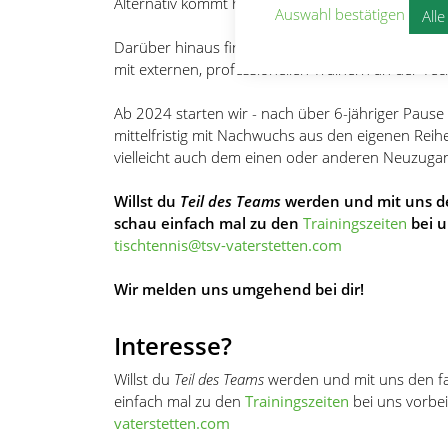
Alternativ kommt hier auch ein Ballroboter zum Ei
Auswahl bestätigen
All
Darüber hinaus finden etwa 1x im Monat sogen
mit externen, professionellen Trainern an der Tec
Ab 2024 starten wir - nach über 6-jähriger Pause
mittelfristig mit Nachwuchs aus den eigenen Reih
vielleicht auch dem einen oder anderen Neuzugan
Willst du
Teil des Teams
werden und mit uns de
schau einfach mal zu den
Trainingszeiten
bei u
tischtennis@tsv-vaterstetten.com
Wir melden uns umgehend bei dir!
Interesse?
Willst du
Teil des Teams
werden und mit uns den fa
einfach mal zu den
Trainingszeiten
bei uns vorbe
vaterstetten.com