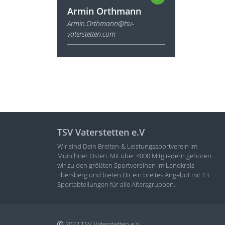
Armin Orthmann
Armin.Orthmann@tsv-
vaterstetten.com
TSV Vaterstetten e.V
Wir sind Dein Breiten-& Leistungssportverein im
Münchner Osten. Mit über 4000 Mitgliedern gehören
wir zu den größten Sportvereinen im Landkreis
Ebersberg und bieten Dir ein breites Angebot mit 13
Sportabteilungen für alle Altersgruppen.
2022 TSV Vaterstetten e.V.