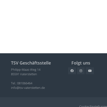
TSV Geschäftsstelle
Folgt uns
Philipp-Maas-Weg 14
85591 Vaterstetten
Tel.: 081066464
info@tsv-vaterstetten.de
Cookie Einstellunge