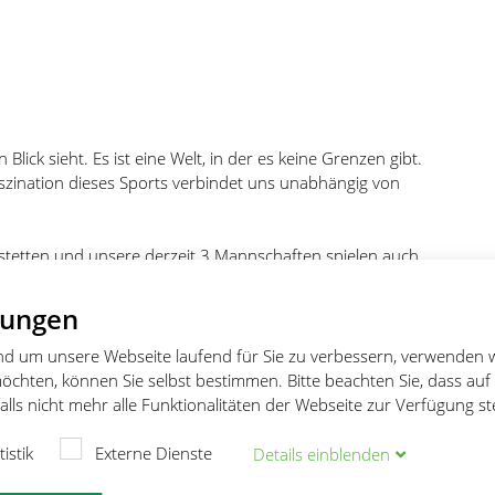
Blick sieht. Es ist eine Welt, in der es keine Grenzen gibt.
Faszination dieses Sports verbindet uns unabhängig von
erstetten und unsere derzeit 3 Mannschaften spielen auch
en sehr viel Wert auf eine gute Atmosphäre im Training und
ten und Fertigkeiten
auch und besonders im
lungen
ning kontinuierlich auszubauen.
und um unsere Webseite laufend für Sie zu verbessern, verwenden 
 dem üblichen, freien Training - auch für Erwachsene ein
öchten, können Sie selbst bestimmen. Bitte beachten Sie, dass auf
n in 2 Gruppen jeweils 2 Mal pro Woche an bis zu 5 Tischen
lls nicht mehr alle Funktionalitäten der Webseite zur Verfügung s
technik, Beinarbeit und Spieltaktik gespielt. Der
imer- oder auch Multi-Ball-Training, bei dem mit einem
tistik
Externe Dienste
Details
ein
blenden
 gleiche Schlagkombination wiederholt werden kann.