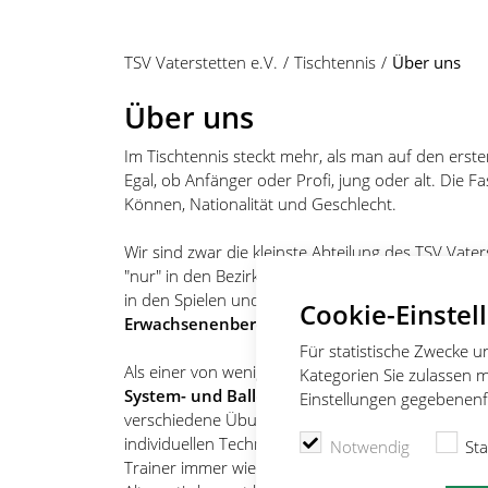
TSV Vaterstetten e.V.
Tischtennis
Über uns
Über uns
Im Tischtennis steckt mehr, als man auf den ersten 
Egal, ob Anfänger oder Profi, jung oder alt. Die 
Können, Nationalität und Geschlecht.
Wir sind zwar die kleinste Abteilung des TSV Vat
"nur" in den Bezirksklassen C und D, aber wir leg
in den Spielen und wir versuchen unsere Fähigkei
Cookie-Einstel
Erwachsenenbereich
durch systematisches Trai
Für statistische Zwecke 
Als einer von wenigen Vereinen bieten wir - neben
Kategorien Sie zulassen m
System- und Balleimertraining
an. Dabei werde
Einstellungen gegebenenfa
verschiedene Übungen zur Verbesserung von Schlag
individuellen Technikverbesserung dient das Balle
Notwendig
Sta
Trainer immer wieder der gleiche Schlag oder die