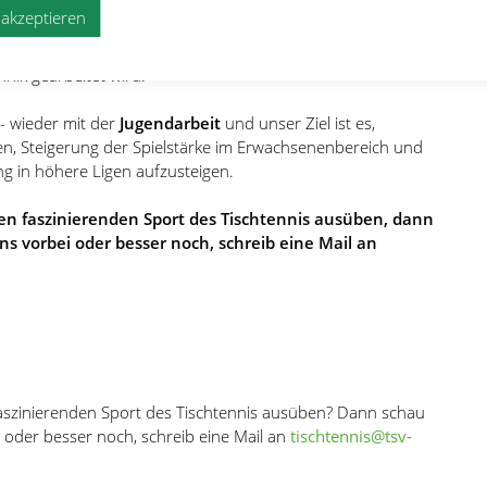
nsatz.
e akzeptieren
annte
Mini-Lehrgänge
(3h am Wochenende) statt, bei denen
hnik gearbeitet wird.
 - wieder mit der
Jugendarbeit
und unser Ziel ist es,
en, Steigerung der Spielstärke im Erwachsenenbereich und
g in höhere Ligen aufzusteigen.
n faszinierenden Sport des Tischtennis ausüben, dann
ns vorbei oder besser noch, schreib eine Mail an
szinierenden Sport des Tischtennis ausüben? Dann schau
i oder besser noch, schreib eine Mail an
tischtennis@tsv-